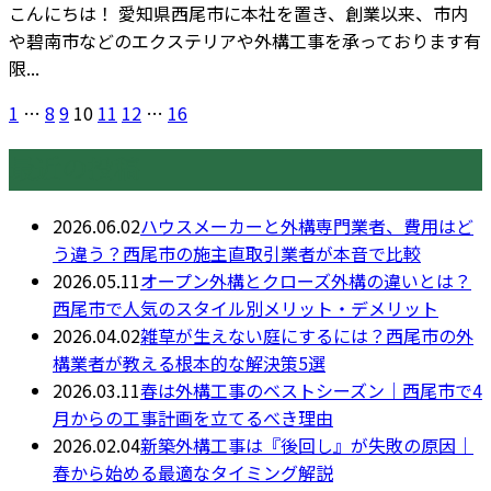
こんにちは！ 愛知県西尾市に本社を置き、創業以来、市内
や碧南市などのエクステリアや外構工事を承っております有
限...
1
…
8
9
10
11
12
…
16
最近の投稿
2026.06.02
ハウスメーカーと外構専門業者、費用はど
う違う？西尾市の施主直取引業者が本音で比較
2026.05.11
オープン外構とクローズ外構の違いとは？
西尾市で人気のスタイル別メリット・デメリット
2026.04.02
雑草が生えない庭にするには？西尾市の外
構業者が教える根本的な解決策5選
2026.03.11
春は外構工事のベストシーズン｜西尾市で4
月からの工事計画を立てるべき理由
2026.02.04
新築外構工事は『後回し』が失敗の原因｜
春から始める最適なタイミング解説