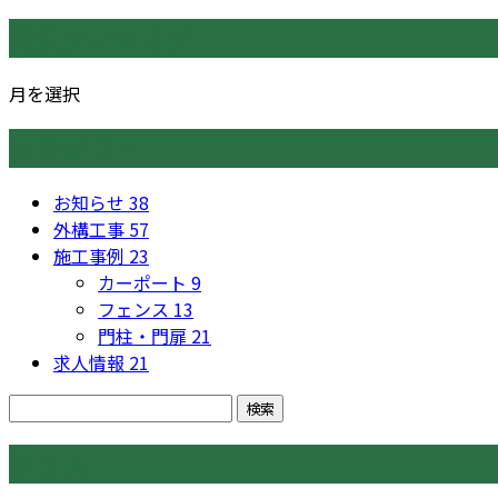
月別アーカイブ
月を選択
カテゴリー
お知らせ
38
外構工事
57
施工事例
23
カーポート
9
フェンス
13
門柱・門扉
21
求人情報
21
コラム