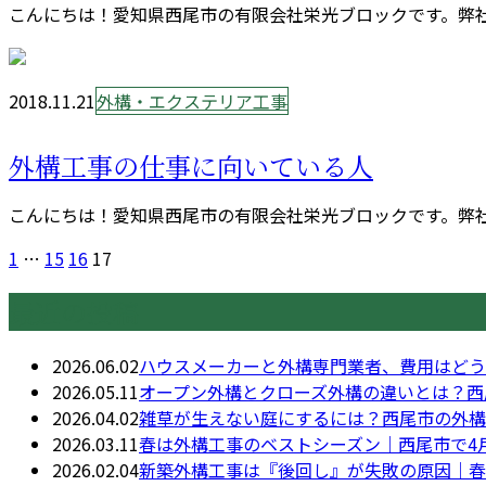
こんにちは！愛知県西尾市の有限会社栄光ブロックです。弊社
2018.11.21
外構・エクステリア工事
外構工事の仕事に向いている人
こんにちは！愛知県西尾市の有限会社栄光ブロックです。弊社
1
…
15
16
17
最近の投稿
2026.06.02
ハウスメーカーと外構専門業者、費用はどう
2026.05.11
オープン外構とクローズ外構の違いとは？西
2026.04.02
雑草が生えない庭にするには？西尾市の外構
2026.03.11
春は外構工事のベストシーズン｜西尾市で4
2026.02.04
新築外構工事は『後回し』が失敗の原因｜春