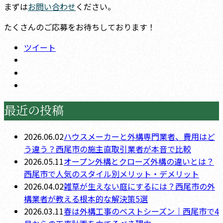
まずは
お問い合わせ
ください。
たくさんのご応募をお待ちしております！
ツイート
最近の投稿
2026.06.02
ハウスメーカーと外構専門業者、費用はど
う違う？西尾市の施主直取引業者が本音で比較
2026.05.11
オープン外構とクローズ外構の違いとは？
西尾市で人気のスタイル別メリット・デメリット
2026.04.02
雑草が生えない庭にするには？西尾市の外
構業者が教える根本的な解決策5選
2026.03.11
春は外構工事のベストシーズン｜西尾市で4