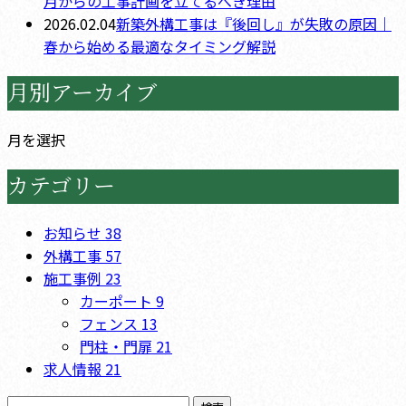
月からの工事計画を立てるべき理由
2026.02.04
新築外構工事は『後回し』が失敗の原因｜
春から始める最適なタイミング解説
月別アーカイブ
月を選択
カテゴリー
お知らせ
38
外構工事
57
施工事例
23
カーポート
9
フェンス
13
門柱・門扉
21
求人情報
21