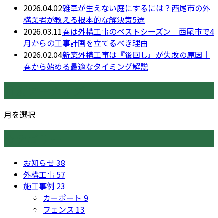
2026.04.02
雑草が生えない庭にするには？西尾市の外
構業者が教える根本的な解決策5選
2026.03.11
春は外構工事のベストシーズン｜西尾市で4
月からの工事計画を立てるべき理由
2026.02.04
新築外構工事は『後回し』が失敗の原因｜
春から始める最適なタイミング解説
月別アーカイブ
月を選択
カテゴリー
お知らせ
38
外構工事
57
施工事例
23
カーポート
9
フェンス
13