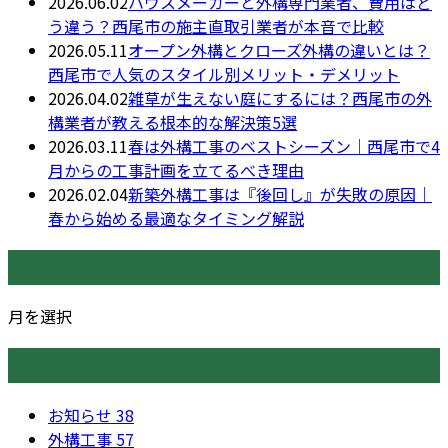
2026.06.02
ハウスメーカーと外構専門業者、費用はど
う違う？西尾市の施主直取引業者が本音で比較
2026.05.11
オープン外構とクローズ外構の違いとは？
西尾市で人気のスタイル別メリット・デメリット
2026.04.02
雑草が生えない庭にするには？西尾市の外
構業者が教える根本的な解決策5選
2026.03.11
春は外構工事のベストシーズン｜西尾市で4
月からの工事計画を立てるべき理由
2026.02.04
新築外構工事は『後回し』が失敗の原因｜
春から始める最適なタイミング解説
月別アーカイブ
月を選択
カテゴリー
お知らせ
38
外構工事
57