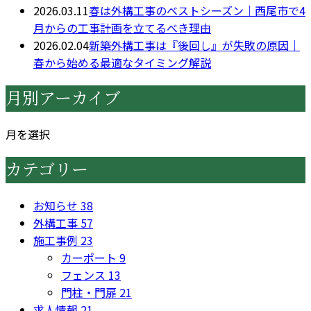
2026.03.11
春は外構工事のベストシーズン｜西尾市で4
月からの工事計画を立てるべき理由
2026.02.04
新築外構工事は『後回し』が失敗の原因｜
春から始める最適なタイミング解説
月別アーカイブ
月を選択
カテゴリー
お知らせ
38
外構工事
57
施工事例
23
カーポート
9
フェンス
13
門柱・門扉
21
求人情報
21